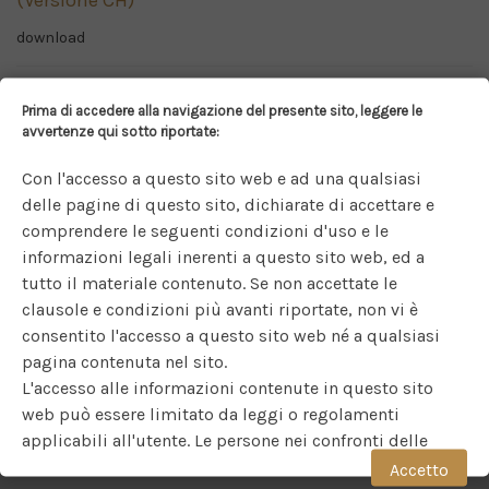
(Versione CH)
download
Avviso agli azionisti – Modifiche Global Diversified
Prima di accedere alla navigazione del presente sito, leggere le
avvertenze qui sotto riportate:
download
Con l'accesso a questo sito web e ad una qualsiasi
delle pagine di questo sito, dichiarate di accettare e
comprendere le seguenti condizioni d'uso e le
informazioni legali inerenti a questo sito web, ed a
tutto il materiale contenuto. Se non accettate le
clausole e condizioni più avanti riportate, non vi è
consentito l'accesso a questo sito web né a qualsiasi
pagina contenuta nel sito.
L'accesso alle informazioni contenute in questo sito
web può essere limitato da leggi o regolamenti
applicabili all'utente. Le persone nei confronti delle
quali si applicano tali divieti non possono accedere a
Accetto